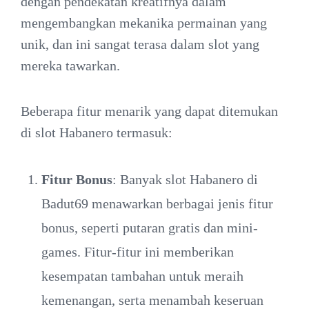
dengan pendekatan kreatifnya dalam
mengembangkan mekanika permainan yang
unik, dan ini sangat terasa dalam slot yang
mereka tawarkan.
Beberapa fitur menarik yang dapat ditemukan
di slot Habanero termasuk:
Fitur Bonus
: Banyak slot Habanero di
Badut69 menawarkan berbagai jenis fitur
bonus, seperti putaran gratis dan mini-
games. Fitur-fitur ini memberikan
kesempatan tambahan untuk meraih
kemenangan, serta menambah keseruan