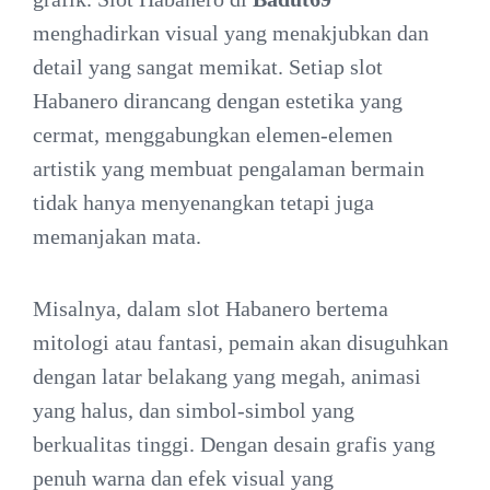
menghadirkan visual yang menakjubkan dan
detail yang sangat memikat. Setiap slot
Habanero dirancang dengan estetika yang
cermat, menggabungkan elemen-elemen
artistik yang membuat pengalaman bermain
tidak hanya menyenangkan tetapi juga
memanjakan mata.
Misalnya, dalam slot Habanero bertema
mitologi atau fantasi, pemain akan disuguhkan
dengan latar belakang yang megah, animasi
yang halus, dan simbol-simbol yang
berkualitas tinggi. Dengan desain grafis yang
penuh warna dan efek visual yang