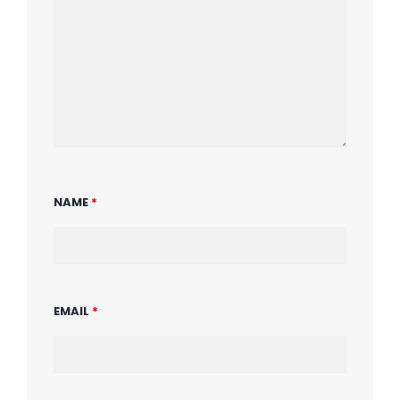
NAME
*
EMAIL
*