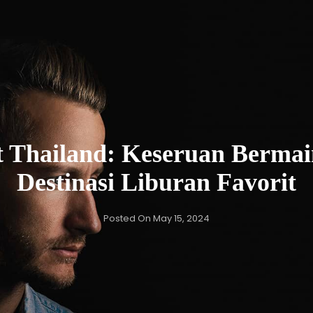
t Thailand: Keseruan Bermai
Destinasi Liburan
Favorit
Posted On
May 15, 2024