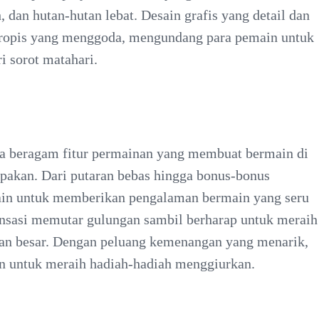
h, dan hutan-hutan lebat. Desain grafis yang detail dan
tropis yang menggoda, mengundang para pemain untuk
i sorot matahari.
ga beragam fitur permainan yang membuat bermain di
upakan. Dari putaran bebas hingga bonus-bonus
ain untuk memberikan pengalaman bermain yang seru
nsasi memutar gulungan sambil berharap untuk meraih
n besar. Dengan peluang kemenangan yang menarik,
tan untuk meraih hadiah-hadiah menggiurkan.