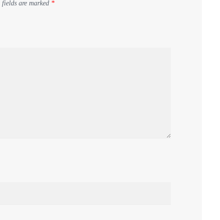
 fields are marked
*