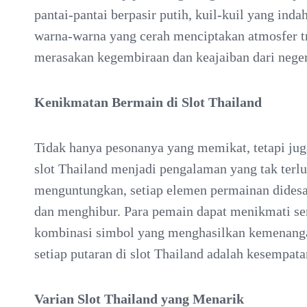
pantai-pantai berpasir putih, kuil-kuil yang inda
warna-warna yang cerah menciptakan atmosfer 
merasakan kegembiraan dan keajaiban dari neger
Kenikmatan Bermain di Slot Thailand
Tidak hanya pesonanya yang memikat, tetapi ju
slot Thailand menjadi pengalaman yang tak terl
menguntungkan, setiap elemen permainan dides
dan menghibur. Para pemain dapat menikmati se
kombinasi simbol yang menghasilkan kemenanga
setiap putaran di slot Thailand adalah kesempa
Varian Slot Thailand yang Menarik