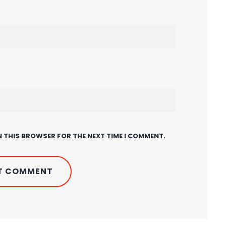
IN THIS BROWSER FOR THE NEXT TIME I COMMENT.