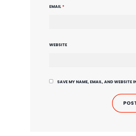
EMAIL
*
WEBSITE
SAVE MY NAME, EMAIL, AND WEBSITE 