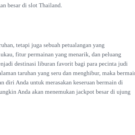
 besar di slot Thailand.
uhan, tetapi juga sebuah petualangan yang
kau, fitur permainan yang menarik, dan peluang
adi destinasi liburan favorit bagi para pecinta judi
galaman taruhan yang seru dan menghibur, maka bermai
pkan diri Anda untuk merasakan keseruan bermain di
 mungkin Anda akan menemukan jackpot besar di ujung