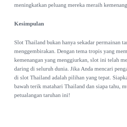
meningkatkan peluang mereka meraih kemenangan
Kesimpulan
Slot Thailand bukan hanya sekadar permainan tar
menggembirakan. Dengan tema tropis yang memu
kemenangan yang menggiurkan, slot ini telah menj
daring di seluruh dunia. Jika Anda mencari pen
di slot Thailand adalah pilihan yang tepat. Sia
bawah terik matahari Thailand dan siapa tahu,
petualangan taruhan ini!