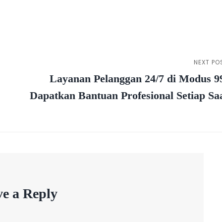
NEXT PO
Next
Layanan Pelanggan 24/7 di Modus 9
Post
Dapatkan Bantuan Profesional Setiap Sa
e a Reply