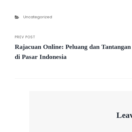
Categories
Uncategorized
PREV POST
Post
Previous
Rajacuan Online: Peluang dan Tantangan
Post
navigation
di Pasar Indonesia
Leav