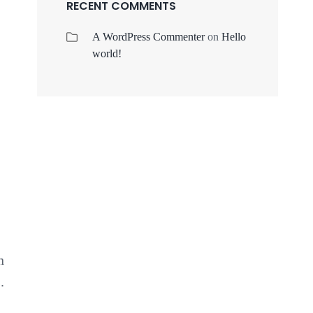
RECENT COMMENTS
A WordPress Commenter
on
Hello
world!
n
.