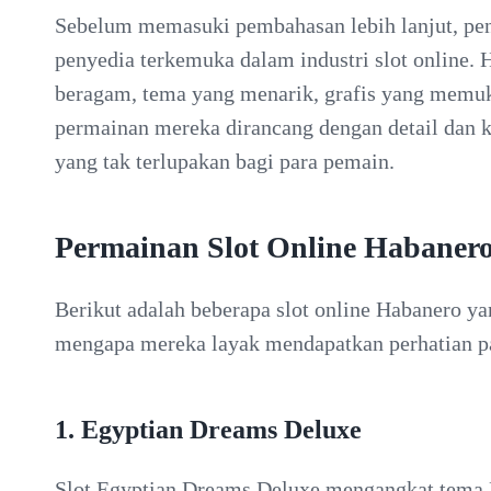
Sebelum memasuki pembahasan lebih lanjut, pe
penyedia terkemuka dalam industri slot online.
beragam, tema yang menarik, grafis yang memuka
permainan mereka dirancang dengan detail dan
yang tak terlupakan bagi para pemain.
Permainan Slot Online Habaner
Berikut adalah beberapa slot online Habanero y
mengapa mereka layak mendapatkan perhatian pa
1.
Egyptian Dreams Deluxe
Slot Egyptian Dreams Deluxe mengangkat tema M