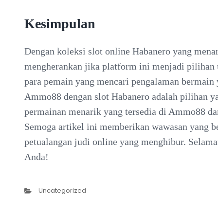
Kesimpulan
Dengan koleksi slot online Habanero yang mena
mengherankan jika platform ini menjadi pilihan 
para pemain yang mencari pengalaman bermain y
Ammo88 dengan slot Habanero adalah pilihan yan
permainan menarik yang tersedia di Ammo88 da
Semoga artikel ini memberikan wawasan yang b
petualangan judi online yang menghibur. Selam
Anda!
Categories
Uncategorized