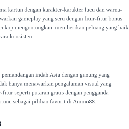
ma kartun dengan karakter-karakter lucu dan warna-
warkan gameplay yang seru dengan fitur-fitur bonus
a cukup menguntungkan, memberikan peluang yang baik
ara konsisten.
m pemandangan indah Asia dengan gunung yang
 tidak hanya menawarkan pengalaman visual yang
-fitur seperti putaran gratis dengan pengganda
tune sebagai pilihan favorit di Ammo88.
8