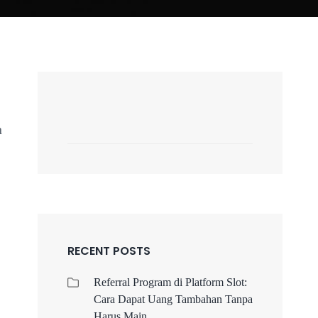
h
RECENT POSTS
Referral Program di Platform Slot:
Cara Dapat Uang Tambahan Tanpa
Harus Main