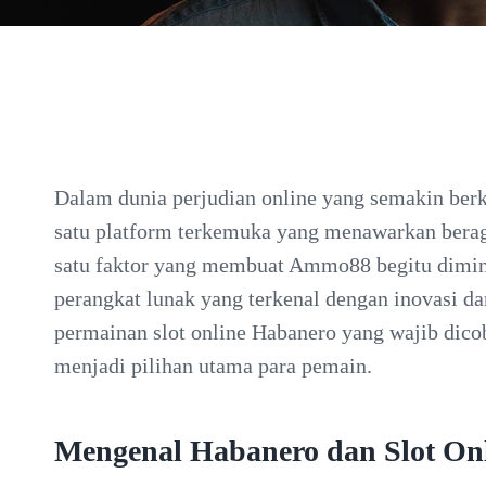
Dalam dunia perjudian online yang semakin ber
satu platform terkemuka yang menawarkan berag
satu faktor yang membuat Ammo88 begitu diminat
perangkat lunak yang terkenal dengan inovasi da
permainan slot online Habanero yang wajib dico
menjadi pilihan utama para pemain.
Mengenal Habanero dan Slot On