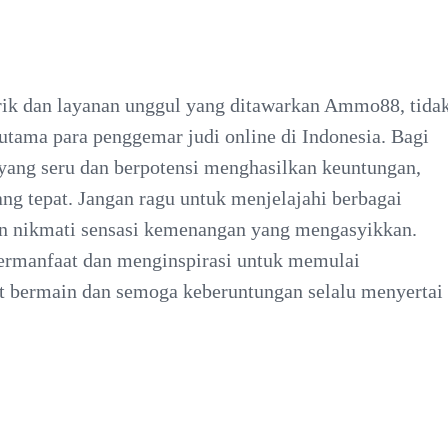
rik dan layanan unggul yang ditawarkan Ammo88, tida
utama para penggemar judi online di Indonesia. Bagi
ang seru dan berpotensi menghasilkan keuntungan,
g tepat. Jangan ragu untuk menjelajahi berbagai
n nikmati sensasi kemenangan yang mengasyikkan.
ermanfaat dan menginspirasi untuk memulai
at bermain dan semoga keberuntungan selalu menyertai