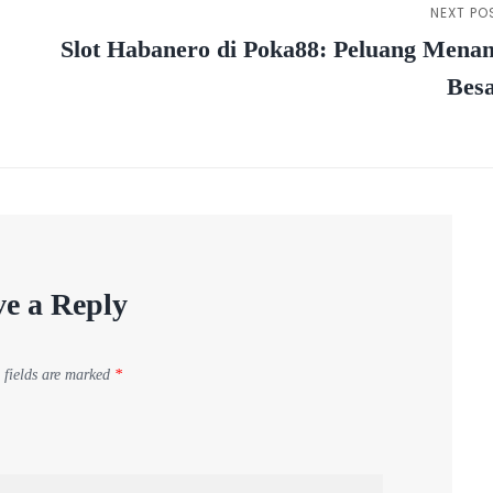
NEXT PO
Next
Slot Habanero di Poka88: Peluang Mena
Post
Bes
e a Reply
 fields are marked
*