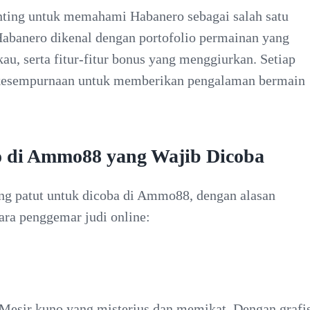
nting untuk memahami Habanero sebagai salah satu
 Habanero dikenal dengan portofolio permainan yang
u, serta fitur-fitur bonus yang menggiurkan. Setiap
 kesempurnaan untuk memberikan pengalaman bermain
o di Ammo88 yang Wajib Dicoba
ang patut untuk dicoba di Ammo88, dengan alasan
ra penggemar judi online:
esir kuno yang misterius dan memikat. Dengan grafi