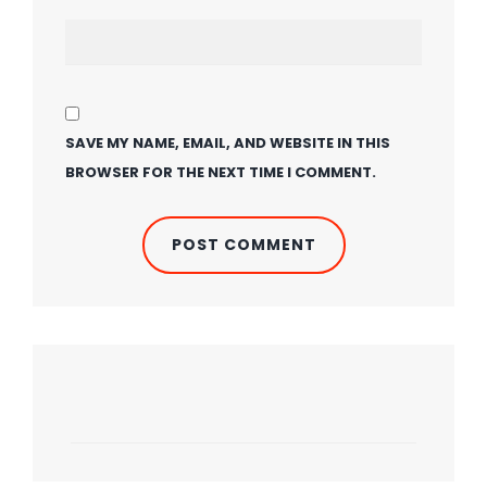
SAVE MY NAME, EMAIL, AND WEBSITE IN THIS
BROWSER FOR THE NEXT TIME I COMMENT.