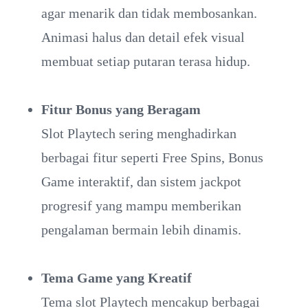
agar menarik dan tidak membosankan.
Animasi halus dan detail efek visual
membuat setiap putaran terasa hidup.
Fitur Bonus yang Beragam
Slot Playtech sering menghadirkan
berbagai fitur seperti Free Spins, Bonus
Game interaktif, dan sistem jackpot
progresif yang mampu memberikan
pengalaman bermain lebih dinamis.
Tema Game yang Kreatif
Tema slot Playtech mencakup berbagai