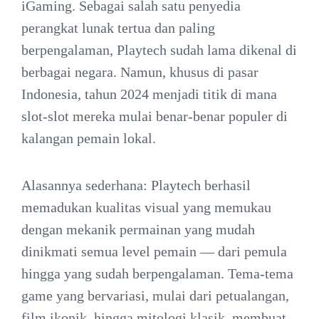
iGaming. Sebagai salah satu penyedia
perangkat lunak tertua dan paling
berpengalaman, Playtech sudah lama dikenal di
berbagai negara. Namun, khusus di pasar
Indonesia, tahun 2024 menjadi titik di mana
slot-slot mereka mulai benar-benar populer di
kalangan pemain lokal.
Alasannya sederhana: Playtech berhasil
memadukan kualitas visual yang memukau
dengan mekanik permainan yang mudah
dinikmati semua level pemain — dari pemula
hingga yang sudah berpengalaman. Tema-tema
game yang bervariasi, mulai dari petualangan,
film ikonik, hingga mitologi klasik, membuat