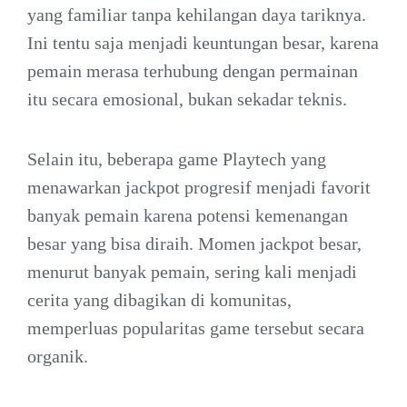
yang familiar tanpa kehilangan daya tariknya.
Ini tentu saja menjadi keuntungan besar, karena
pemain merasa terhubung dengan permainan
itu secara emosional, bukan sekadar teknis.
Selain itu, beberapa game Playtech yang
menawarkan jackpot progresif menjadi favorit
banyak pemain karena potensi kemenangan
besar yang bisa diraih. Momen jackpot besar,
menurut banyak pemain, sering kali menjadi
cerita yang dibagikan di komunitas,
memperluas popularitas game tersebut secara
organik.