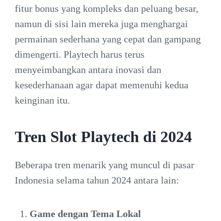
fitur bonus yang kompleks dan peluang besar,
namun di sisi lain mereka juga menghargai
permainan sederhana yang cepat dan gampang
dimengerti. Playtech harus terus
menyeimbangkan antara inovasi dan
kesederhanaan agar dapat memenuhi kedua
keinginan itu.
Tren Slot Playtech di 2024
Beberapa tren menarik yang muncul di pasar
Indonesia selama tahun 2024 antara lain:
Game dengan Tema Lokal