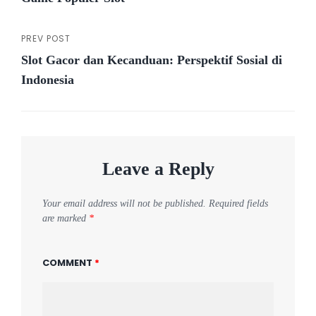
PREV POST
Previous
Slot Gacor dan Kecanduan: Perspektif Sosial di
Post
Indonesia
Leave a Reply
Your email address will not be published.
Required fields
are marked
*
COMMENT
*