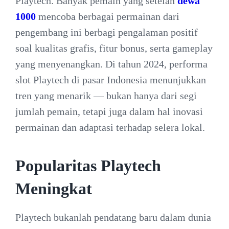
Playtech. Banyak pemain yang setelah
dewa
1000
mencoba berbagai permainan dari
pengembang ini berbagi pengalaman positif
soal kualitas grafis, fitur bonus, serta gameplay
yang menyenangkan. Di tahun 2024, performa
slot Playtech di pasar Indonesia menunjukkan
tren yang menarik — bukan hanya dari segi
jumlah pemain, tetapi juga dalam hal inovasi
permainan dan adaptasi terhadap selera lokal.
Popularitas Playtech
Meningkat
Playtech bukanlah pendatang baru dalam dunia