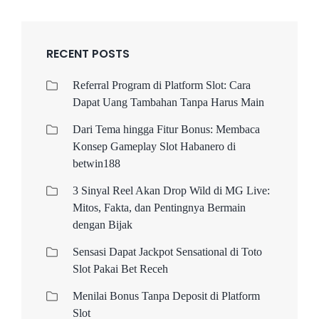
RECENT POSTS
Referral Program di Platform Slot: Cara
Dapat Uang Tambahan Tanpa Harus Main
Dari Tema hingga Fitur Bonus: Membaca
Konsep Gameplay Slot Habanero di
betwin188
3 Sinyal Reel Akan Drop Wild di MG Live:
Mitos, Fakta, dan Pentingnya Bermain
dengan Bijak
Sensasi Dapat Jackpot Sensational di Toto
Slot Pakai Bet Receh
Menilai Bonus Tanpa Deposit di Platform
Slot