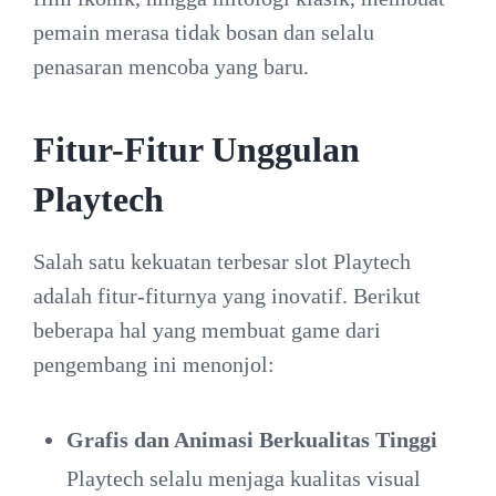
pemain merasa tidak bosan dan selalu
penasaran mencoba yang baru.
Fitur-Fitur Unggulan
Playtech
Salah satu kekuatan terbesar slot Playtech
adalah fitur-fiturnya yang inovatif. Berikut
beberapa hal yang membuat game dari
pengembang ini menonjol:
Grafis dan Animasi Berkualitas Tinggi
Playtech selalu menjaga kualitas visual