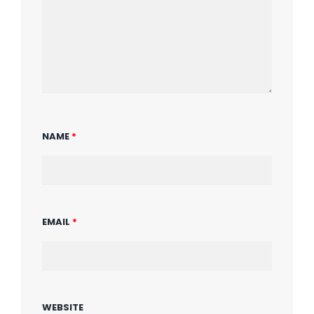
NAME
*
EMAIL
*
WEBSITE