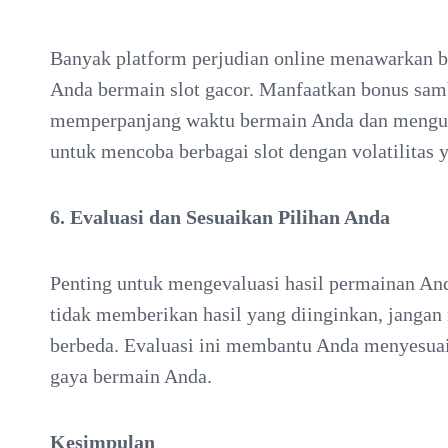
Banyak platform perjudian online menawarkan 
Anda bermain slot gacor. Manfaatkan bonus samb
memperpanjang waktu bermain Anda dan menguran
untuk mencoba berbagai slot dengan volatilitas
6. Evaluasi dan Sesuaikan Pilihan Anda
Penting untuk mengevaluasi hasil permainan Anda
tidak memberikan hasil yang diinginkan, jangan 
berbeda. Evaluasi ini membantu Anda menyesuaik
gaya bermain Anda.
Kesimpulan