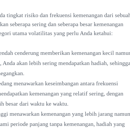
da tingkat risiko dan frekuensi kemenangan dari sebua
tukan seberapa sering dan seberapa besar kemenangan
egori utama volatilitas yang perlu Anda ketahui:
as rendah cenderung memberikan kemenangan kecil namu
i, Anda akan lebih sering mendapatkan hadiah, sehingg
negangkan.
 sedang menawarkan keseimbangan antara frekuensi
endapatkan kemenangan yang relatif sering, dengan
h besar dari waktu ke waktu.
 tinggi menawarkan kemenangan yang lebih jarang namu
ami periode panjang tanpa kemenangan, hadiah yang