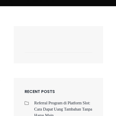
m
RECENT POSTS
Referral Program di Platform Slot:
Cara Dapat Uang Tambahan Tanpa
Harus Main