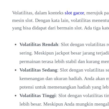
Volatilitas, dalam konteks
slot gacor
, merujuk pa
mesin slot. Dengan kata lain, volatilitas menen
yang bisa didapat dari bermain slot. Ada tiga kat
Volatilitas Rendah
: Slot dengan volatilit
sering. Meskipun jackpot besar jarang terjad
permainan terasa lebih stabil dan kurang me
Volatilitas Sedang
: Slot dengan volatilitas
kemenangan dan ukuran hadiah. Anda akan m
potensi untuk memenangkan hadiah yang lebi
Volatilitas Tinggi
: Slot dengan volatilitas
lebih besar. Meskipun Anda mungkin mengal