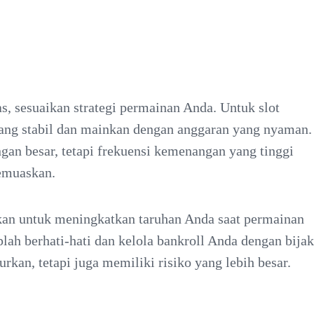
as, sesuaikan strategi permainan Anda. Untuk slot
 yang stabil dan mainkan dengan anggaran yang nyaman.
n besar, tetapi frekuensi kemenangan yang tinggi
emuaskan.
ngkan untuk meningkatkan taruhan Anda saat permainan
ah berhati-hati dan kelola bankroll Anda dengan bijak
urkan, tetapi juga memiliki risiko yang lebih besar.