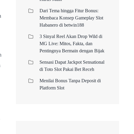
Dari Tema hingga Fitur Bonus:
h
Membaca Konsep Gameplay Slot
Habanero di betwin188
3 Sinyal Reel Akan Drop Wild di
MG Live: Mitos, Fakta, dan
Pentingnya Bermain dengan Bijak
n
Sensasi Dapat Jackpot Sensational
a
di Toto Slot Pakai Bet Receh
Menilai Bonus Tanpa Deposit di
Platform Slot
n