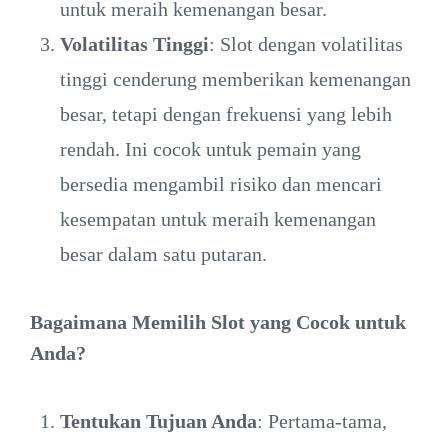
untuk meraih kemenangan besar.
Volatilitas Tinggi
: Slot dengan volatilitas
tinggi cenderung memberikan kemenangan
besar, tetapi dengan frekuensi yang lebih
rendah. Ini cocok untuk pemain yang
bersedia mengambil risiko dan mencari
kesempatan untuk meraih kemenangan
besar dalam satu putaran.
Bagaimana Memilih Slot yang Cocok untuk
Anda?
Tentukan Tujuan Anda
: Pertama-tama,