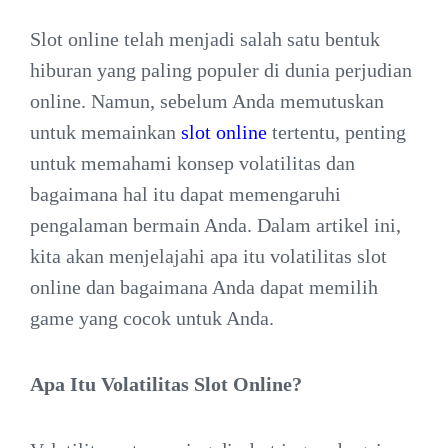
Slot online telah menjadi salah satu bentuk
hiburan yang paling populer di dunia perjudian
online. Namun, sebelum Anda memutuskan
untuk memainkan
slot online
tertentu, penting
untuk memahami konsep volatilitas dan
bagaimana hal itu dapat memengaruhi
pengalaman bermain Anda. Dalam artikel ini,
kita akan menjelajahi apa itu volatilitas slot
online dan bagaimana Anda dapat memilih
game yang cocok untuk Anda.
Apa Itu Volatilitas Slot Online?