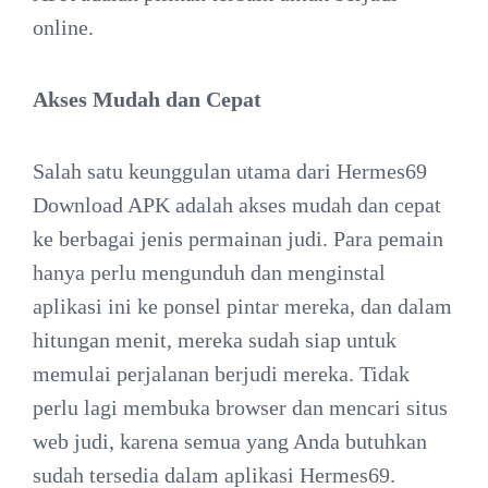
online.
Akses Mudah dan Cepat
Salah satu keunggulan utama dari Hermes69
Download APK adalah akses mudah dan cepat
ke berbagai jenis permainan judi. Para pemain
hanya perlu mengunduh dan menginstal
aplikasi ini ke ponsel pintar mereka, dan dalam
hitungan menit, mereka sudah siap untuk
memulai perjalanan berjudi mereka. Tidak
perlu lagi membuka browser dan mencari situs
web judi, karena semua yang Anda butuhkan
sudah tersedia dalam aplikasi Hermes69.