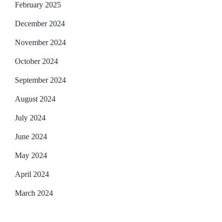
February 2025
December 2024
November 2024
October 2024
September 2024
August 2024
July 2024
June 2024
May 2024
April 2024
March 2024