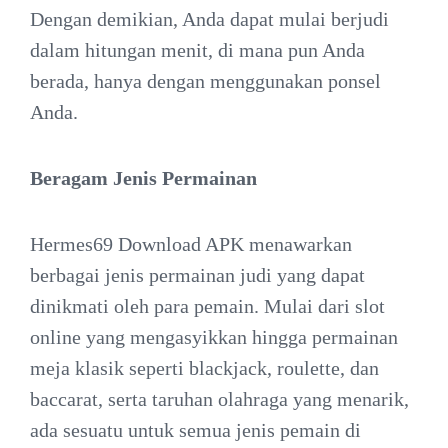
Dengan demikian, Anda dapat mulai berjudi
dalam hitungan menit, di mana pun Anda
berada, hanya dengan menggunakan ponsel
Anda.
Beragam Jenis Permainan
Hermes69 Download APK menawarkan
berbagai jenis permainan judi yang dapat
dinikmati oleh para pemain. Mulai dari slot
online yang mengasyikkan hingga permainan
meja klasik seperti blackjack, roulette, dan
baccarat, serta taruhan olahraga yang menarik,
ada sesuatu untuk semua jenis pemain di