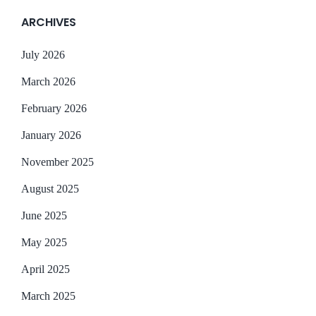
ARCHIVES
July 2026
March 2026
February 2026
January 2026
November 2025
August 2025
June 2025
May 2025
April 2025
March 2025