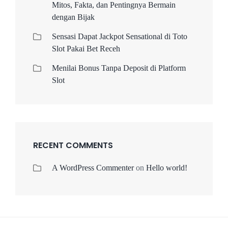
Mitos, Fakta, dan Pentingnya Bermain
dengan Bijak
Sensasi Dapat Jackpot Sensational di Toto
Slot Pakai Bet Receh
Menilai Bonus Tanpa Deposit di Platform
Slot
RECENT COMMENTS
A WordPress Commenter
on
Hello world!