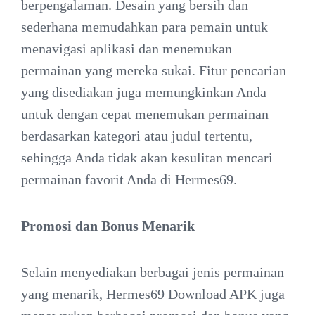
berpengalaman. Desain yang bersih dan
sederhana memudahkan para pemain untuk
menavigasi aplikasi dan menemukan
permainan yang mereka sukai. Fitur pencarian
yang disediakan juga memungkinkan Anda
untuk dengan cepat menemukan permainan
berdasarkan kategori atau judul tertentu,
sehingga Anda tidak akan kesulitan mencari
permainan favorit Anda di Hermes69.
Promosi dan Bonus Menarik
Selain menyediakan berbagai jenis permainan
yang menarik, Hermes69 Download APK juga