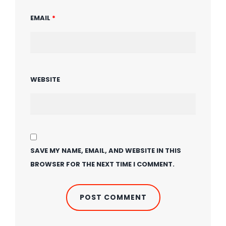
EMAIL
*
WEBSITE
SAVE MY NAME, EMAIL, AND WEBSITE IN THIS
BROWSER FOR THE NEXT TIME I COMMENT.