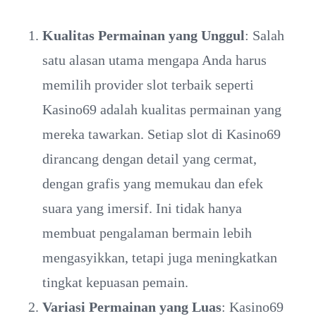
Kualitas Permainan yang Unggul
: Salah
satu alasan utama mengapa Anda harus
memilih provider slot terbaik seperti
Kasino69 adalah kualitas permainan yang
mereka tawarkan. Setiap slot di Kasino69
dirancang dengan detail yang cermat,
dengan grafis yang memukau dan efek
suara yang imersif. Ini tidak hanya
membuat pengalaman bermain lebih
mengasyikkan, tetapi juga meningkatkan
tingkat kepuasan pemain.
Variasi Permainan yang Luas
: Kasino69