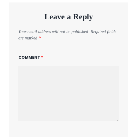
Leave a Reply
Your email address will not be published.
Required fields
are marked
*
COMMENT
*