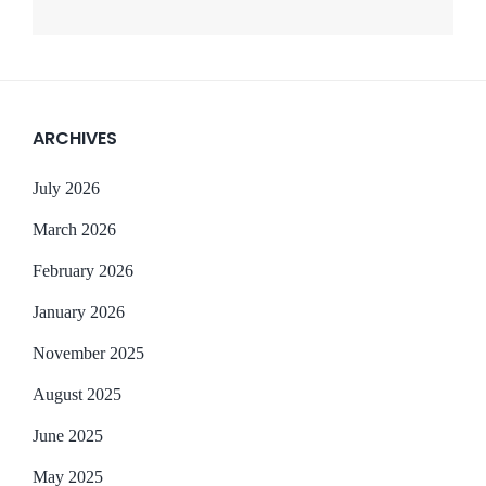
ARCHIVES
July 2026
March 2026
February 2026
January 2026
November 2025
August 2025
June 2025
May 2025