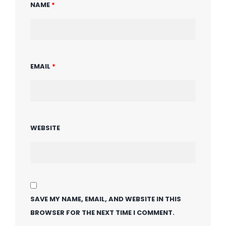
NAME
*
EMAIL
*
WEBSITE
SAVE MY NAME, EMAIL, AND WEBSITE IN THIS
BROWSER FOR THE NEXT TIME I COMMENT.