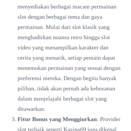
menyediakan berbagai macam permainan
slot dengan berbagai tema dan gaya
permainan. Mulai dari slot klasik yang
menghadirkan nuansa retro hingga slot
video yang menampilkan karakter dan
cerita yang menarik, setiap pemain dapat
menemukan permainan yang sesuai dengan
preferensi mereka. Dengan begitu banyak
pilihan, tidak akan pernah ada kebosanan
dalam menjelajahi berbagai slot yang
ditawarkan.
Fitur Bonus yang Menggiurkan
: Provider
slot terbaik seperti Kasino69 juga dikenal