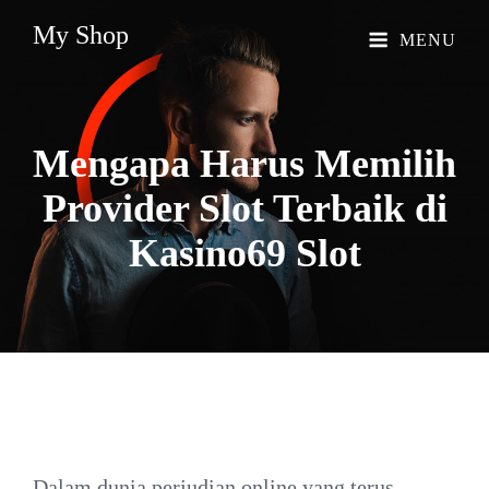
My Shop
MENU
Mengapa Harus Memilih
Provider Slot Terbaik di
Kasino69
Slot
Dalam dunia perjudian online yang terus