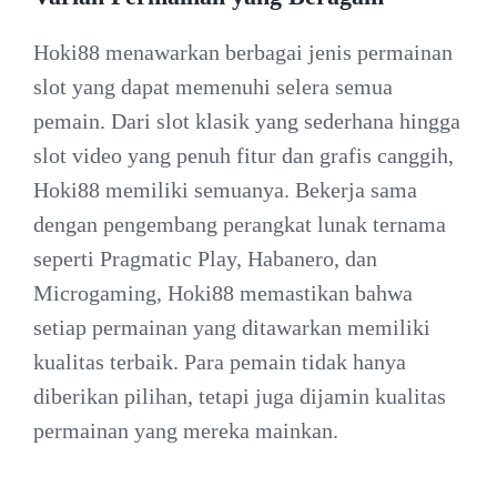
Hoki88 menawarkan berbagai jenis permainan
slot yang dapat memenuhi selera semua
pemain. Dari slot klasik yang sederhana hingga
slot video yang penuh fitur dan grafis canggih,
Hoki88 memiliki semuanya. Bekerja sama
dengan pengembang perangkat lunak ternama
seperti Pragmatic Play, Habanero, dan
Microgaming, Hoki88 memastikan bahwa
setiap permainan yang ditawarkan memiliki
kualitas terbaik. Para pemain tidak hanya
diberikan pilihan, tetapi juga dijamin kualitas
permainan yang mereka mainkan.