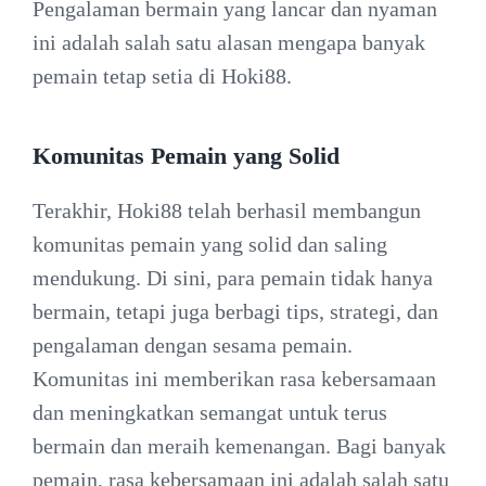
Pengalaman bermain yang lancar dan nyaman
ini adalah salah satu alasan mengapa banyak
pemain tetap setia di Hoki88.
Komunitas Pemain yang Solid
Terakhir, Hoki88 telah berhasil membangun
komunitas pemain yang solid dan saling
mendukung. Di sini, para pemain tidak hanya
bermain, tetapi juga berbagi tips, strategi, dan
pengalaman dengan sesama pemain.
Komunitas ini memberikan rasa kebersamaan
dan meningkatkan semangat untuk terus
bermain dan meraih kemenangan. Bagi banyak
pemain, rasa kebersamaan ini adalah salah satu