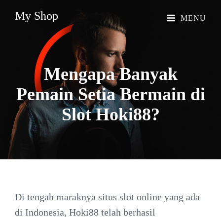
My Shop
MENU
Mengapa Banyak
Pemain Setia Bermain di
Slot
Hoki88?
Di tengah maraknya situs slot online yang ada
di Indonesia, Hoki88 telah berhasil