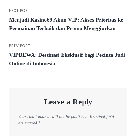
NEXT POST
Post
Next
Menjadi Kasino69 Akun VIP: Akses Prioritas ke
Post
navigation
Permainan Terbaik dan Promo Menggiurkan
PREV POST
Previous
VIPDEWA: Destinasi Eksklusif bagi Pecinta Judi
Post
Online di Indonesia
Leave a Reply
Your email address will not be published.
Required fields
are marked
*