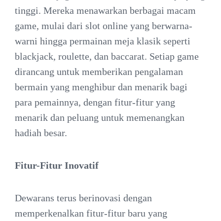
tinggi. Mereka menawarkan berbagai macam
game, mulai dari slot online yang berwarna-
warni hingga permainan meja klasik seperti
blackjack, roulette, dan baccarat. Setiap game
dirancang untuk memberikan pengalaman
bermain yang menghibur dan menarik bagi
para pemainnya, dengan fitur-fitur yang
menarik dan peluang untuk memenangkan
hadiah besar.
Fitur-Fitur Inovatif
Dewarans terus berinovasi dengan
memperkenalkan fitur-fitur baru yang