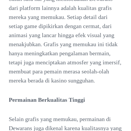
dari platform lainnya adalah kualitas grafis
mereka yang memukau. Setiap detail dari
setiap game dipikirkan dengan cermat, dari
animasi yang lancar hingga efek visual yang
menakjubkan. Grafis yang memukau ini tidak
hanya meningkatkan pengalaman bermain,
tetapi juga menciptakan atmosfer yang imersif,
membuat para pemain merasa seolah-olah
mereka berada di kasino sungguhan.
Permainan Berkualitas Tinggi
Selain grafis yang memukau, permainan di
Dewarans juga dikenal karena kualitasnya yang