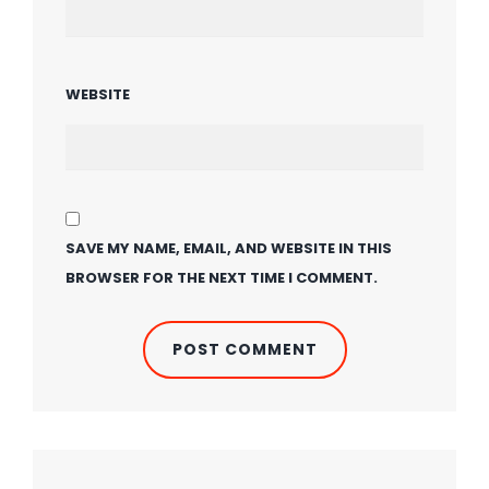
WEBSITE
SAVE MY NAME, EMAIL, AND WEBSITE IN THIS
BROWSER FOR THE NEXT TIME I COMMENT.