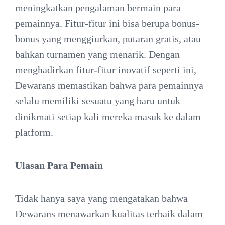
meningkatkan pengalaman bermain para
pemainnya. Fitur-fitur ini bisa berupa bonus-
bonus yang menggiurkan, putaran gratis, atau
bahkan turnamen yang menarik. Dengan
menghadirkan fitur-fitur inovatif seperti ini,
Dewarans memastikan bahwa para pemainnya
selalu memiliki sesuatu yang baru untuk
dinikmati setiap kali mereka masuk ke dalam
platform.
Ulasan Para Pemain
Tidak hanya saya yang mengatakan bahwa
Dewarans menawarkan kualitas terbaik dalam