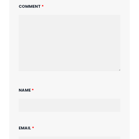
COMMENT
*
NAME
*
EMAIL
*