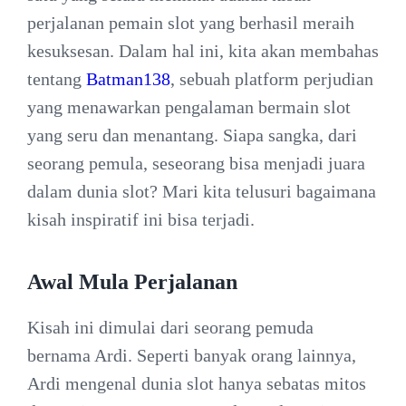
perjalanan pemain slot yang berhasil meraih
kesuksesan. Dalam hal ini, kita akan membahas
tentang
Batman138
, sebuah platform perjudian
yang menawarkan pengalaman bermain slot
yang seru dan menantang. Siapa sangka, dari
seorang pemula, seseorang bisa menjadi juara
dalam dunia slot? Mari kita telusuri bagaimana
kisah inspiratif ini bisa terjadi.
Awal Mula Perjalanan
Kisah ini dimulai dari seorang pemuda
bernama Ardi. Seperti banyak orang lainnya,
Ardi mengenal dunia slot hanya sebatas mitos