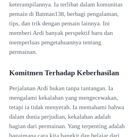
keterampilannya. Ia terlibat dalam komunitas
pemain di Batman138, berbagi pengalaman,
tips, dan trik dengan pemain lainnya. Ini
memberi Ardi banyak perspektif baru dan
memperluas pengetahuannya tentang
permainan.
Komitmen Terhadap Keberhasilan
Perjalanan Ardi bukan tanpa tantangan. Ia
mengalami kekalahan yang mengecewakan,
tetapi ia tidak menyerah. Ia memahami bahwa
dalam dunia perjudian, kekalahan adalah
bagian dari permainan. Yang terpenting adalah
bagaimana cara kita bangkit dan belajar dari