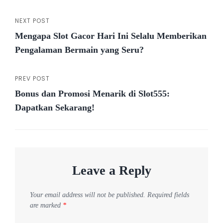
NEXT POST
Post
Next
Mengapa Slot Gacor Hari Ini Selalu Memberikan
Post
navigation
Pengalaman Bermain yang Seru?
PREV POST
Previous
Bonus dan Promosi Menarik di Slot555:
Post
Dapatkan Sekarang!
Leave a Reply
Your email address will not be published.
Required fields
are marked
*