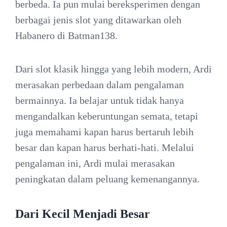
berbeda. Ia pun mulai bereksperimen dengan
berbagai jenis slot yang ditawarkan oleh
Habanero di Batman138.
Dari slot klasik hingga yang lebih modern, Ardi
merasakan perbedaan dalam pengalaman
bermainnya. Ia belajar untuk tidak hanya
mengandalkan keberuntungan semata, tetapi
juga memahami kapan harus bertaruh lebih
besar dan kapan harus berhati-hati. Melalui
pengalaman ini, Ardi mulai merasakan
peningkatan dalam peluang kemenangannya.
Dari Kecil Menjadi Besar