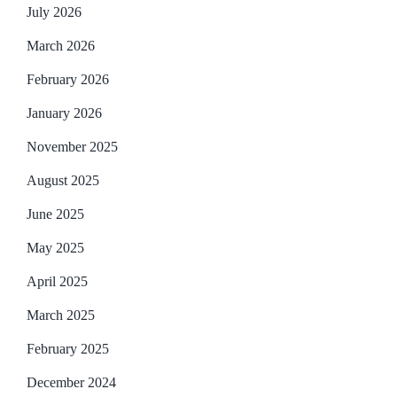
July 2026
March 2026
February 2026
January 2026
November 2025
August 2025
June 2025
May 2025
April 2025
March 2025
February 2025
December 2024