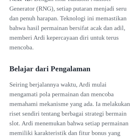
Generator (RNG), setiap putaran menjadi seru
dan penuh harapan. Teknologi ini memastikan
bahwa hasil permainan bersifat acak dan adil,
memberi Ardi kepercayaan diri untuk terus
mencoba.
Belajar dari Pengalaman
Seiring berjalannya waktu, Ardi mulai
mengamati pola permainan dan mencoba
memahami mekanisme yang ada. Ia melakukan
riset sendiri tentang berbagai strategi bermain
slot. Ardi menemukan bahwa setiap permainan
memiliki karakteristik dan fitur bonus yang