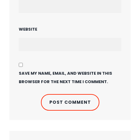
WEBSITE
SAVE MY NAME, EMAIL, AND WEBSITE IN THIS
BROWSER FOR THE NEXT TIME I COMMENT.