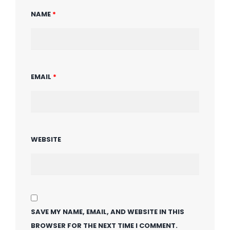
NAME
*
EMAIL
*
WEBSITE
SAVE MY NAME, EMAIL, AND WEBSITE IN THIS
BROWSER FOR THE NEXT TIME I COMMENT.