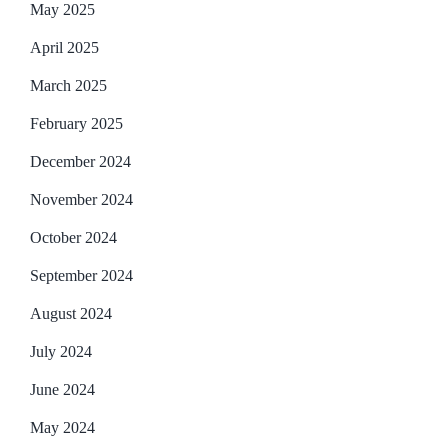
May 2025
April 2025
March 2025
February 2025
December 2024
November 2024
October 2024
September 2024
August 2024
July 2024
June 2024
May 2024