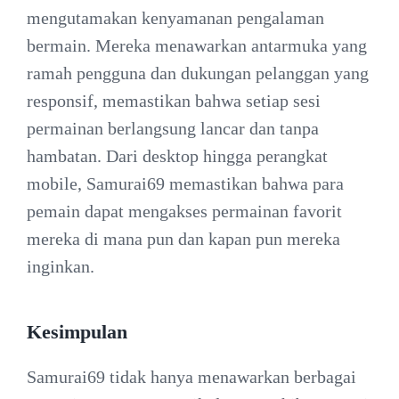
mengutamakan kenyamanan pengalaman
bermain. Mereka menawarkan antarmuka yang
ramah pengguna dan dukungan pelanggan yang
responsif, memastikan bahwa setiap sesi
permainan berlangsung lancar dan tanpa
hambatan. Dari desktop hingga perangkat
mobile, Samurai69 memastikan bahwa para
pemain dapat mengakses permainan favorit
mereka di mana pun dan kapan pun mereka
inginkan.
Kesimpulan
Samurai69 tidak hanya menawarkan berbagai