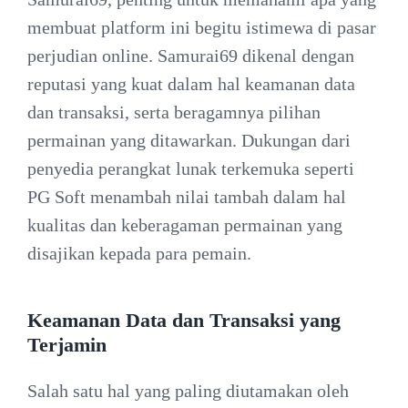
membuat platform ini begitu istimewa di pasar
perjudian online. Samurai69 dikenal dengan
reputasi yang kuat dalam hal keamanan data
dan transaksi, serta beragamnya pilihan
permainan yang ditawarkan. Dukungan dari
penyedia perangkat lunak terkemuka seperti
PG Soft menambah nilai tambah dalam hal
kualitas dan keberagaman permainan yang
disajikan kepada para pemain.
Keamanan Data dan Transaksi yang
Terjamin
Salah satu hal yang paling diutamakan oleh