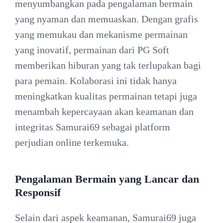
menyumbangkan pada pengalaman bermain
yang nyaman dan memuaskan. Dengan grafis
yang memukau dan mekanisme permainan
yang inovatif, permainan dari PG Soft
memberikan hiburan yang tak terlupakan bagi
para pemain. Kolaborasi ini tidak hanya
meningkatkan kualitas permainan tetapi juga
menambah kepercayaan akan keamanan dan
integritas Samurai69 sebagai platform
perjudian online terkemuka.
Pengalaman Bermain yang Lancar dan
Responsif
Selain dari aspek keamanan, Samurai69 juga