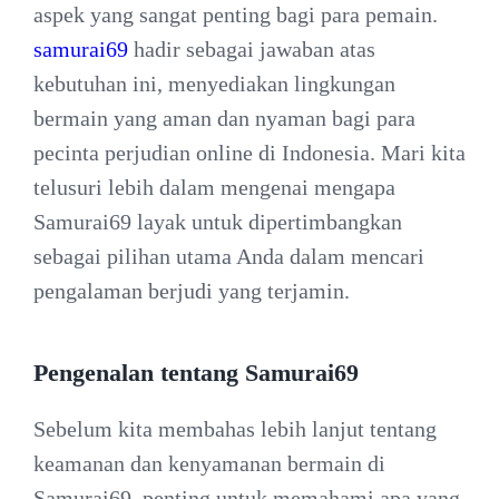
aspek yang sangat penting bagi para pemain.
samurai69
hadir sebagai jawaban atas
kebutuhan ini, menyediakan lingkungan
bermain yang aman dan nyaman bagi para
pecinta perjudian online di Indonesia. Mari kita
telusuri lebih dalam mengenai mengapa
Samurai69 layak untuk dipertimbangkan
sebagai pilihan utama Anda dalam mencari
pengalaman berjudi yang terjamin.
Pengenalan tentang Samurai69
Sebelum kita membahas lebih lanjut tentang
keamanan dan kenyamanan bermain di
Samurai69, penting untuk memahami apa yang