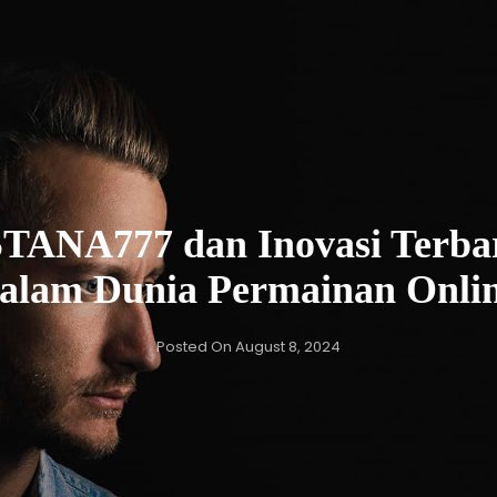
STANA777 dan Inovasi Terba
alam Dunia Permainan
Onli
Posted On
August 8, 2024