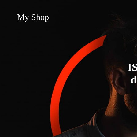
My Shop
I
d