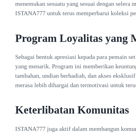
menemukan sesuatu yang sesuai dengan selera
ISTANA777 untuk terus memperbarui koleksi per
Program Loyalitas yang 
Sebagai bentuk apresiasi kepada para pemain s
yang menarik. Program ini memberikan keuntunga
tambahan, undian berhadiah, dan akses eksklusi
merasa lebih dihargai dan termotivasi untuk te
Keterlibatan Komunitas
ISTANA777 juga aktif dalam membangun komunit