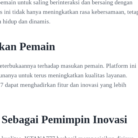
emain untuk saling berinteraksi dan bersaing dengan
 ini tidak hanya meningkatkan rasa kebersamaan, teta
 hidup dan dinamis.
ukan Pemain
eterbukaannya terhadap masukan pemain. Platform ini
nanya untuk terus meningkatkan kualitas layanan.
dapat menghadirkan fitur dan inovasi yang lebih
Sebagai Pemimpin Inovasi