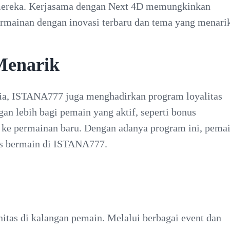
 mereka. Kerjasama dengan Next 4D memungkinkan
mainan dengan inovasi terbaru dan tema yang menari
Menarik
etia, ISTANA777 juga menghadirkan program loyalitas
n lebih bagi pemain yang aktif, seperti bonus
f ke permainan baru. Dengan adanya program ini, pema
rus bermain di ISTANA777.
as di kalangan pemain. Melalui berbagai event dan