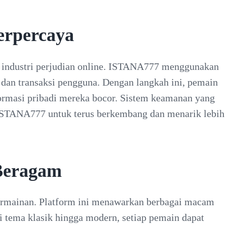
erpercaya
 industri perjudian online. ISTANA777 menggunakan
a dan transaksi pengguna. Dengan langkah ini, pemain
formasi pribadi mereka bocor. Sistem keamanan yang
i ISTANA777 untuk terus berkembang dan menarik lebih
 Beragam
ermainan. Platform ini menawarkan berbagai macam
i tema klasik hingga modern, setiap pemain dapat