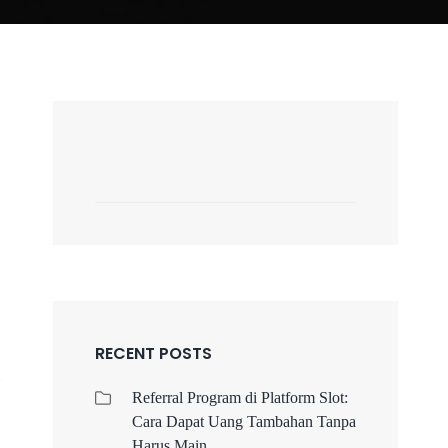
RECENT POSTS
i
Referral Program di Platform Slot:
Cara Dapat Uang Tambahan Tanpa
Harus Main