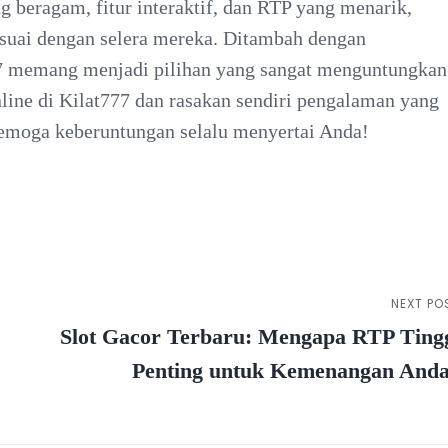
ng beragam, fitur interaktif, dan RTP yang menarik,
suai dengan selera mereka. Ditambah dengan
7 memang menjadi pilihan yang sangat menguntungkan
nline di Kilat777 dan rasakan sendiri pengalaman yang
emoga keberuntungan selalu menyertai Anda!
NEXT PO
Next
Slot Gacor Terbaru: Mengapa RTP Ting
Post
Penting untuk Kemenangan And