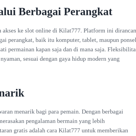
lui Berbagai Perangkat
 akses ke slot online di Kilat777. Platform ini diranca
gai perangkat, baik itu komputer, tablet, maupun ponse
i permainan kapan saja dan di mana saja. Fleksibilita
 nyaman, sesuai dengan gaya hidup modern yang
narik
waran menarik bagi para pemain. Dengan berbagai
 merasakan pengalaman bermain yang lebih
aran gratis adalah cara Kilat777 untuk memberikan