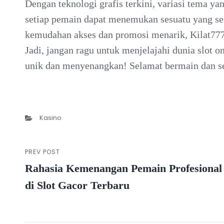
Dengan teknologi grafis terkini, variasi tema ya
setiap pemain dapat menemukan sesuatu yang se
kemudahan akses dan promosi menarik, Kilat77
Jadi, jangan ragu untuk menjelajahi dunia slot o
unik dan menyenangkan! Selamat bermain dan s
Categories
Kasino
PREV POST
Post
Previous
Rahasia Kemenangan Pemain Profesional
Post
navigation
di Slot Gacor Terbaru