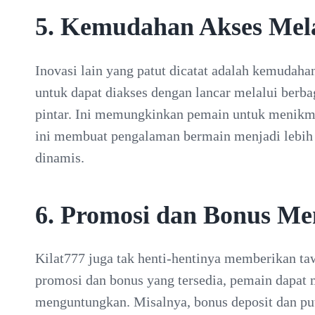
5. Kemudahan Akses Mela
Inovasi lain yang patut dicatat adalah kemudahan
untuk dapat diakses dengan lancar melalui berba
pintar. Ini memungkinkan pemain untuk menikmat
ini membuat pengalaman bermain menjadi lebih
dinamis.
6. Promosi dan Bonus Me
Kilat777 juga tak henti-hentinya memberikan ta
promosi dan bonus yang tersedia, pemain dapat
menguntungkan. Misalnya, bonus deposit dan put