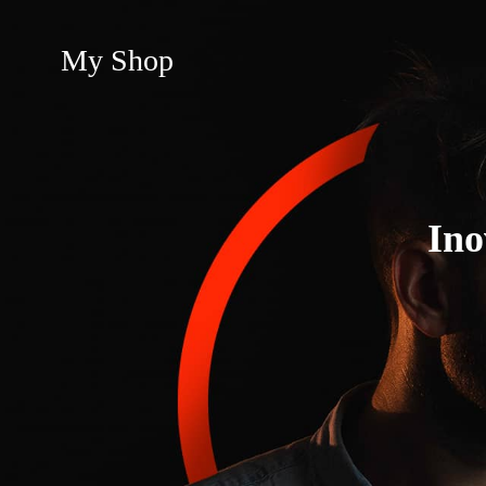
My Shop
Ino