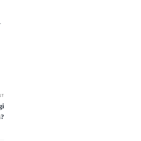
.
ST
gi
a?