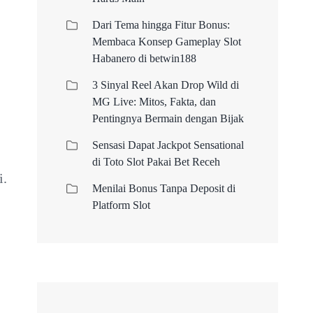
Dari Tema hingga Fitur Bonus:
Membaca Konsep Gameplay Slot
Habanero di betwin188
3 Sinyal Reel Akan Drop Wild di
MG Live: Mitos, Fakta, dan
Pentingnya Bermain dengan Bijak
Sensasi Dapat Jackpot Sensational
di Toto Slot Pakai Bet Receh
i.
Menilai Bonus Tanpa Deposit di
Platform Slot