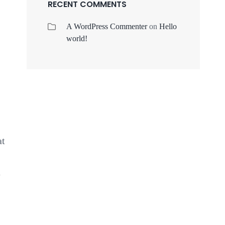
RECENT COMMENTS
A WordPress Commenter
on
Hello
world!
at
a