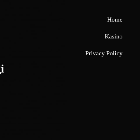
Home
Kasino
Privacy Policy
i
n