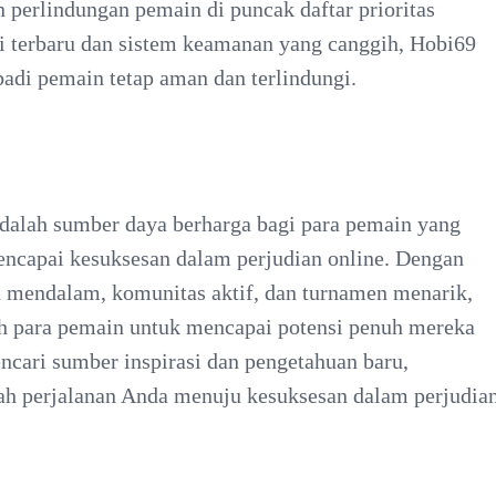
perlindungan pemain di puncak daftar prioritas
 terbaru dan sistem keamanan yang canggih, Hobi69
adi pemain tetap aman dan terlindungi.
 adalah sumber daya berharga bagi para pemain yang
ncapai kesuksesan dalam perjudian online. Dengan
asan mendalam, komunitas aktif, dan turnamen menarik,
 para pemain untuk mencapai potensi penuh mereka
encari sumber inspirasi dan pengetahuan baru,
lah perjalanan Anda menuju kesuksesan dalam perjudia