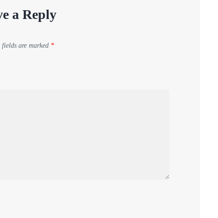
e a Reply
 fields are marked
*