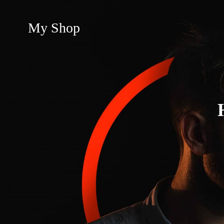
My Shop