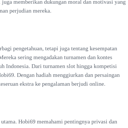
ni juga memberikan dukungan moral dan motivasi yang
anan perjudian mereka.
rbagi pengetahuan, tetapi juga tentang kesempatan
 Mereka sering mengadakan turnamen dan kontes
uh Indonesia. Dari turnamen slot hingga kompetisi
i Hobi69. Dengan hadiah menggiurkan dan persaingan
seruan ekstra ke pengalaman berjudi online.
as utama. Hobi69 memahami pentingnya privasi dan