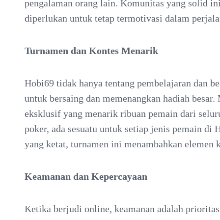
pengalaman orang lain. Komunitas yang solid i
diperlukan untuk tetap termotivasi dalam perjal
Turnamen dan Kontes Menarik
Hobi69 tidak hanya tentang pembelajaran dan be
untuk bersaing dan memenangkan hadiah besar.
eksklusif yang menarik ribuan pemain dari selur
poker, ada sesuatu untuk setiap jenis pemain d
yang ketat, turnamen ini menambahkan elemen ke
Keamanan dan Kepercayaan
Ketika berjudi online, keamanan adalah priorit