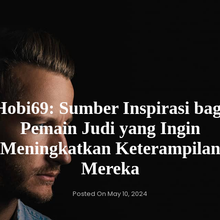
Hobi69: Sumber Inspirasi bag
Pemain Judi yang Ingin
Meningkatkan Keterampila
Mereka
Posted On
May 10, 2024