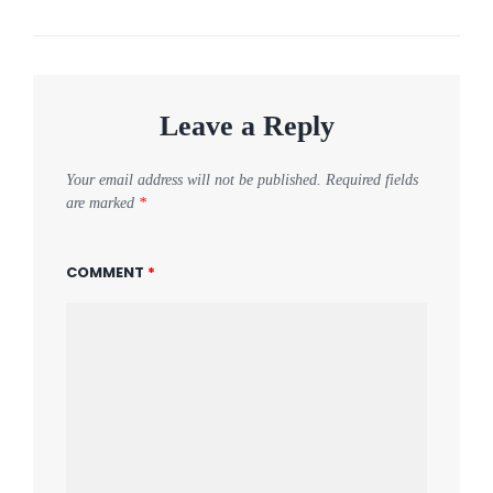
Leave a Reply
Your email address will not be published.
Required fields
are marked
*
COMMENT
*