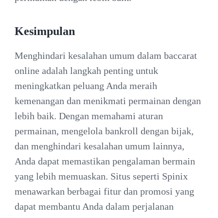
Kesimpulan
Menghindari kesalahan umum dalam baccarat
online adalah langkah penting untuk
meningkatkan peluang Anda meraih
kemenangan dan menikmati permainan dengan
lebih baik. Dengan memahami aturan
permainan, mengelola bankroll dengan bijak,
dan menghindari kesalahan umum lainnya,
Anda dapat memastikan pengalaman bermain
yang lebih memuaskan. Situs seperti Spinix
menawarkan berbagai fitur dan promosi yang
dapat membantu Anda dalam perjalanan