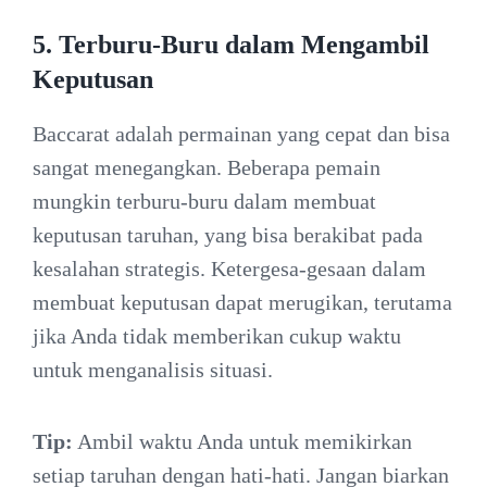
5. Terburu-Buru dalam Mengambil
Keputusan
Baccarat adalah permainan yang cepat dan bisa
sangat menegangkan. Beberapa pemain
mungkin terburu-buru dalam membuat
keputusan taruhan, yang bisa berakibat pada
kesalahan strategis. Ketergesa-gesaan dalam
membuat keputusan dapat merugikan, terutama
jika Anda tidak memberikan cukup waktu
untuk menganalisis situasi.
Tip:
Ambil waktu Anda untuk memikirkan
setiap taruhan dengan hati-hati. Jangan biarkan