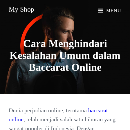
My Shop
MENU
Cara Menghindari
Kesalahan Umum dalam
Baccarat
Online
Dunia perjudian online, terutama
baccarat
online
, telah menjadi salah satu hiburan yang
sangat populer di Indonesia. Dengan