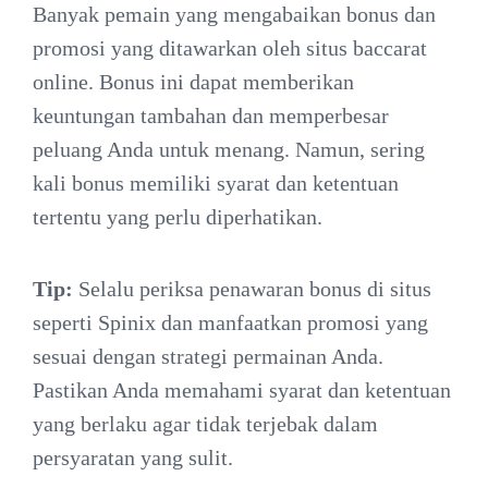
Banyak pemain yang mengabaikan bonus dan
promosi yang ditawarkan oleh situs baccarat
online. Bonus ini dapat memberikan
keuntungan tambahan dan memperbesar
peluang Anda untuk menang. Namun, sering
kali bonus memiliki syarat dan ketentuan
tertentu yang perlu diperhatikan.
Tip:
Selalu periksa penawaran bonus di situs
seperti Spinix dan manfaatkan promosi yang
sesuai dengan strategi permainan Anda.
Pastikan Anda memahami syarat dan ketentuan
yang berlaku agar tidak terjebak dalam
persyaratan yang sulit.