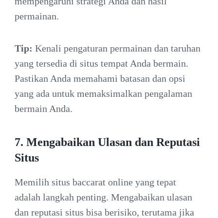
mempengaruhi strategi Anda dan hasil
permainan.
Tip:
Kenali pengaturan permainan dan taruhan
yang tersedia di situs tempat Anda bermain.
Pastikan Anda memahami batasan dan opsi
yang ada untuk memaksimalkan pengalaman
bermain Anda.
7. Mengabaikan Ulasan dan Reputasi
Situs
Memilih situs baccarat online yang tepat
adalah langkah penting. Mengabaikan ulasan
dan reputasi situs bisa berisiko, terutama jika