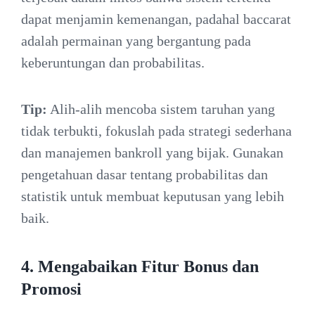
dapat menjamin kemenangan, padahal baccarat
adalah permainan yang bergantung pada
keberuntungan dan probabilitas.
Tip:
Alih-alih mencoba sistem taruhan yang
tidak terbukti, fokuslah pada strategi sederhana
dan manajemen bankroll yang bijak. Gunakan
pengetahuan dasar tentang probabilitas dan
statistik untuk membuat keputusan yang lebih
baik.
4. Mengabaikan Fitur Bonus dan
Promosi