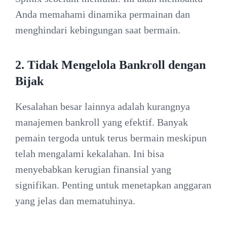
Anda memahami dinamika permainan dan
menghindari kebingungan saat bermain.
2. Tidak Mengelola Bankroll dengan
Bijak
Kesalahan besar lainnya adalah kurangnya
manajemen bankroll yang efektif. Banyak
pemain tergoda untuk terus bermain meskipun
telah mengalami kekalahan. Ini bisa
menyebabkan kerugian finansial yang
signifikan. Penting untuk menetapkan anggaran
yang jelas dan mematuhinya.