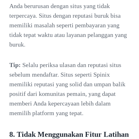
Anda berurusan dengan situs yang tidak
terpercaya. Situs dengan reputasi buruk bisa
memiliki masalah seperti pembayaran yang
tidak tepat waktu atau layanan pelanggan yang
buruk.
Tip:
Selalu periksa ulasan dan reputasi situs
sebelum mendaftar. Situs seperti Spinix
memiliki reputasi yang solid dan umpan balik
positif dari komunitas pemain, yang dapat
memberi Anda kepercayaan lebih dalam
memilih platform yang tepat.
8. Tidak Menggunakan Fitur Latihan