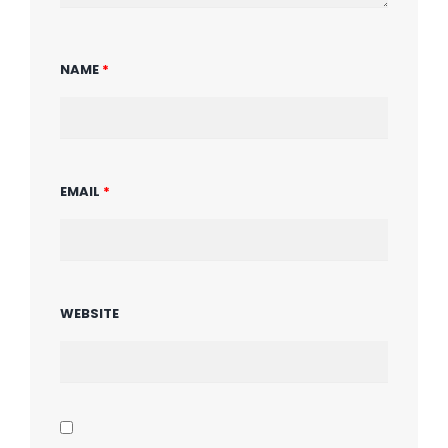
NAME
*
EMAIL
*
WEBSITE